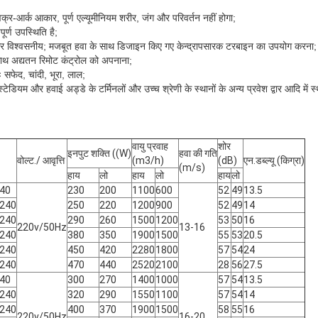
्र-आर्क आकार, पूर्ण एल्यूमीनियम शरीर, जंग और परिवर्तन नहीं होगा;
पूर्ण उपस्थिति है;
त और विश्वसनीय; मजबूत हवा के साथ डिजाइन किए गए केन्द्रापसारक टरबाइन का उपयोग करना;
ाथ अद्यतन रिमोट कंट्रोल को अपनाना;
 सफेद, चांदी, भूरा, लाल;
स्टेडियम और हवाई अड्डे के टर्मिनलों और उच्च श्रेणी के स्थानों के अन्य प्रवेश द्वार आदि में 
वायु प्रवाह
शोर
इनपुट शक्ति ((W)
हवा की गति
वोल्ट./ आवृत्ति
(m3/h)
(dB)
एन.डब्ल्यू (किग्रा)
(m/s)
हाय
लो
हाय
लो
हाय
लो
40
230
200
1100
600
52
49
13.5
240
250
220
1200
900
52
49
14
240
290
260
1500
1200
53
50
16
220v/50Hz
13-16
240
380
350
1900
1500
55
53
20.5
240
450
420
2280
1800
57
54
24
240
470
440
2520
2100
28
56
27.5
40
300
270
1400
1000
57
54
13.5
240
320
290
1550
1100
57
54
14
240
400
370
1900
1500
58
55
16
220v/50Hz
16-20