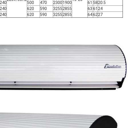
240
500
470
2300
1900
61
58
20.5
240
620
590
3255
2855
63
61
24
240
620
590
3255
2855
64
62
27