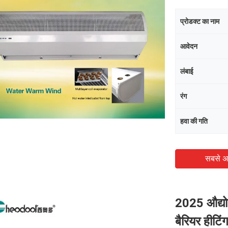
प्रोडक्ट का नाम
आवेदन
लंबाई
रंग
हवा की गति
सबसे अ
2025 औद्य
बैरियर हीटिं