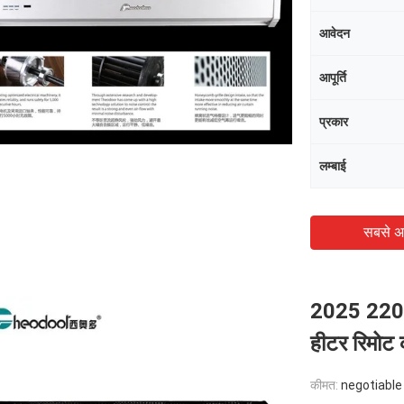
आवेदन
आपूर्ति
प्रकार
लम्बाई
सबसे अ
2025 220V 
हीटर रिमोट 
कीमत:
negotiable