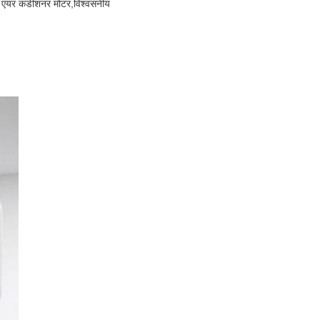
त एयर कंडीशनर मोटर,विश्वसनीय