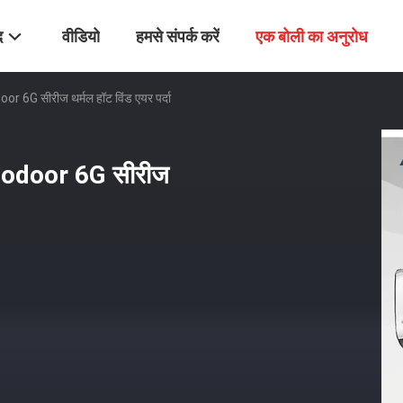
द
वीडियो
हमसे संपर्क करें
एक बोली का अनुरोध
or 6G सीरीज थर्मल हॉट विंड एयर पर्दा
heodoor 6G सीरीज