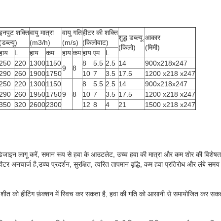
इनपुट शक्ति
वायु मात्रा
वायु गति
हीटर की शक्ति
शुद्ध डब्ल्यू.
आकार
(डब्ल्यू)
(m3/h)
(m/s)
(किलोवाट)
(किलो)
(मिमी)
हाय
L
हाय
कम
हाय
कम
हाय
एम
L
250
220
1300
1150
8
5.5
2.5
14
900x218x247
9
8
290
260
1900
1750
10
7
3.5
17.5
1200 x218 x247
250
220
1300
1150
8
5.5
2.5
14
900x218x247
290
260
1950
1750
9
8
10
7
3.5
17.5
1200 x218 x247
350
320
2600
2300
12
8
4
21
1500 x218 x247
िजाइन लागू करें, समान रूप से हवा के आउटलेट, उच्च हवा की मात्रा और कम शोर की विशेषता 
 हीटर अनचार्ज है,उच्च प्रदर्शन, सुरक्षित, त्वरित तापमान वृद्धि, कम हवा प्रतिरोध और लंबे
यह शीत को हीटिंग फ़ंक्शन में स्विच कर सकता है, हवा की गति को आसानी से समायोजित कर सक