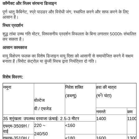
कॉम्पैक्ट और स्लिम संरचना डिजाइन
पूर्ण धातु कैबिनेट, स्प्रे पाउडर और विरोधी जंग, स्थापित करने और साफ करने के लिए
आसान है।
स्थिर प्रदर्शन
शुद्ध तांबा उच्च गति मोटर, विश्वसनीय प्रदर्शन विफलता के बिना लगातार 5000h संचालित
कर सकता है।
आसान कामकाज
वायु विक्षेपण फलक का विशेष डिजाइन वायु दिशा को आसानी से समायोजित करने में सक्षम
बनाता है।रिमोट कंट्रोल या कुंजी स्विच द्वारा नियंत्रित दो गति।
विशेष विवरण:
नमूना
निवेश शक्ति
हवा की मात्रा
3
(डब्ल्यू)
(म
/ घंटा)
वोल्टेज
वी / एचजेड
नमस्ते
कम
35 श्रृंखला: उपलब्ध दरवाजा ऊंचाई: 2.5-3 मीटर
1400
1100
एफएम-3509H /
220 ~
<160
वाई
240/50
एफएम-3510H /
<180
1600
1300