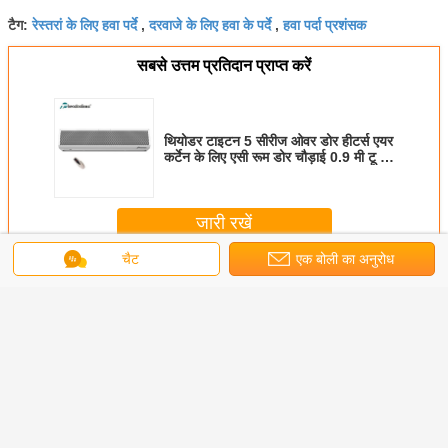
रेस्तरां के लिए हवा पर्दे
दरवाजे के लिए हवा के पर्दे
हवा पर्दा प्रशंसक
टैग:
,
,
सबसे उत्तम प्रतिदान प्राप्त करें
थियोडर टाइटन 5 सीरीज ओवर डोर हीटर्स एयर
कर्टेन के लिए एसी रूम डोर चौड़ाई 0.9 मी टू 2
मी
जारी रखें
चैट
एक बोली का अनुरोध
Theodoor एयर परदा
अधिक
जाइन 6G
2025 S6
2025 उच्च हवा की
2025 क्रॉस फ्लो
फैशन थियो
स फ्लो डोर
केन्द्रापसारक पंखा हवा
गति पर केन्द्रापसारक
टाइप 4G सीरीज द्योदर
पर्दा 200 से
ा रिमोट
का पर्दा दरवाजे पर
पंखे में दरवाजे के लिए
एयर पर्दा बेकरी, शॉपिंग
वाणिज्यिक 
 के साथ
0.9m/ 1m/ 1.2m/
बड़ी हवा की मात्रा
मॉल, रेस्तरां के लिए
कूल
1.5m/ 1.8m/ 2m