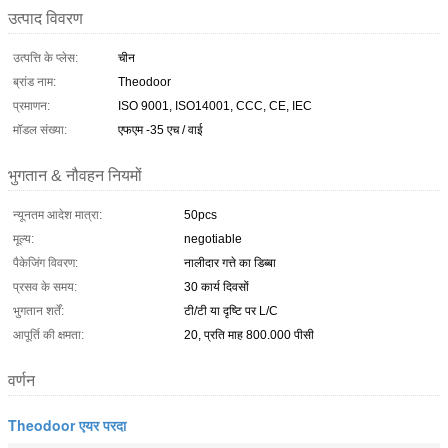
उत्पाद विवरण
उत्पत्ति के प्लेस:
चीन
ब्रांड नाम:
Theodoor
प्रमाणन:
ISO 9001, ISO14001, CCC, CE, IEC
मॉडल संख्या:
एफएम -35 एच / वाई
भुगतान & नौवहन नियमों
न्यूनतम आदेश मात्रा:
50pcs
मूल्य:
negotiable
पैकेजिंग विवरण:
नालीदार गत्ते का डिब्बा
प्रसव के समय:
30 कार्य दिवसों
भुगतान शर्तें:
टी/टी या दृष्टि पर L/C
आपूर्ति की क्षमता:
20, प्रति माह 800.000 पीसी
वर्णन
Theodoor एयर परदा