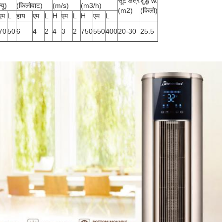
सूट क्षेत्र
शुद्ध w.
्यू)
(किलोवाट)
(m/s)
(m3/h)
(m2)
(किलो)
एम
L
हाय
एम
L
H
एम
L
H
एम
L
70
50
6
4
2
4
3
2
750
550
400
20-30
25.5