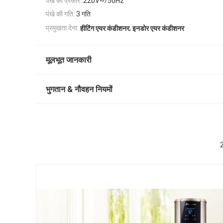
पंखे का प्रकार:
220V~/50Hz
पंखे की गति:
3 गति
,
प्रमुखता देना:
हीटिंग एयर कंडीशनर
इनडोर एयर कंडीशनर
मूलभूत जानकारी
भुगतान & नौवहन नियमों
2