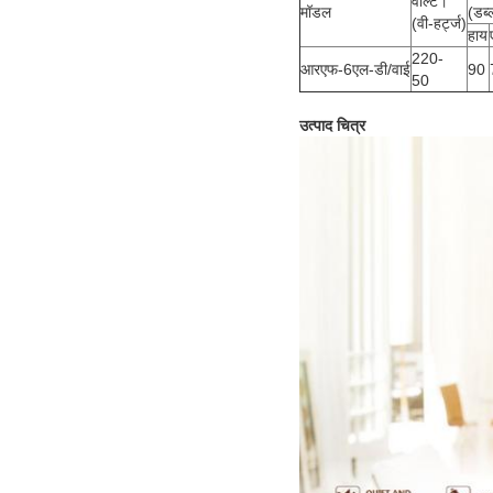
वोल्ट।
मॉडल
(डब्ल
(वी-हर्ट्ज)
हाय
220-
आरएफ-6एल-डी/वाई
90
50
उत्पाद चित्र