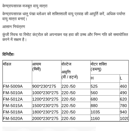
केन्द्रापसारक मजबूत वायु मात्रा
केन्द्रापसारक धातु पंखा ब्लोअर को शक्तिशाली वायु प्रवाह की आपूर्ति करें, अधिक पर्याप्त
वायु मात्रा बनाएं।
आसान नियंत्रण
कुंजी स्विच या रिमोट कंट्रोल को अपनाकर यह हवा की उच्च और निम्न गति को समायोजित
करने में सक्षम है।
विनिर्देशः
मॉडल
आयाम
वोल्टेज
मोटर शक्ति
(मिमी)
(डब्ल्यू)
आवृत्ति
(वी / हर्ट्ज)
H
L
FM-5009A
900*230*275
220 /50
525
460
FM-5010A
1000*230*275
220 /50
560
490
FM-5012A
1200*230*275
220 /50
680
620
FM-5015A
1500*230*275
220 /50
880
780
FM-5018A
1800*230*275
220 /50
1035
940
FM-5020A
2000*230*275
220 /50
1160
1020