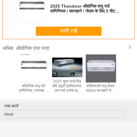
2025 Theodoor औद्योगिक वायु पर्दा
वाणिज्यिक / कारखाने / गोदाम के लिए 5 मीटर
पर दरवाजे के ऊपर हवा ब्लोअर
जारी रखें
औद्योगिक एयर परदा
अधिक
/कारखाने के
2025 Theodoor
2025 सुपर लार्ज विंड
2025 उद्योग वायु पर्दा
एकल शीतल
 लिए 2025
औद्योगिक वायु पर्दा
हेवी ड्यूटी इंडस्ट्रियल
शक्तिशाली वायु मात्रा
50Hz के
क औद्योगिक
वाणिज्यिक / कारखाने /
एयर पर्दा प्रवेश द्वार
30m/s कारखाने गोदाम
Theodoor डे
ु पर्दा 5-6
गोदाम के लिए 5 मीटर
शीतल हवा दरवाजे
टर्मिनल के लिए 7-8m
औद्योगिक ए
र पर
पर दरवाजे के ऊपर हवा
पर दरवाजा खोलना
ब्लोअर
भाषा बदलें
Hindi