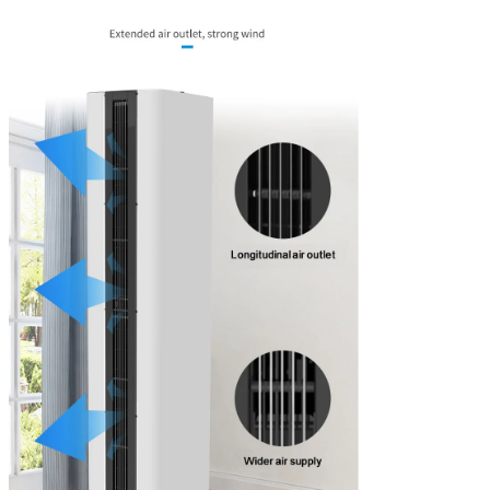
RM-LC5000S-
380/50
1.6
24
11
3D