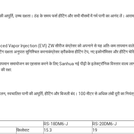
ी की आपूर्ति, उच्च दक्षता। ठंड के समय फर्श हीटिंग और सभी मौसमों में गर्म पानी का आनंद लें। आ
nhanced Vapor Injection (EVI) ZW सीरीज कंप्रेसर को अपनाने से यह अति-कम तापमान वाले व
टिंग दक्षता अनुपात सुनिश्चित करनाकंप्रेसर क्रैंककेस हीटिंग टेप, नए इकोनॉमिसर और हीटिंग च
।
पमान समायोजन का एहसास करने के लिए Sanhua नई पीढ़ी के इलेक्ट्रॉनिक विस्तार वाल्व लागू कर
की रक्षा.
लन, स्वचालित पानी की आपूर्ति, हीटिंग और बिजली बंद। 100 मीटर से अधिक लंबी दूरी का नियंत्
RS-18DM6-J
RS-20DM6-J
किलोवाट
15.3
19