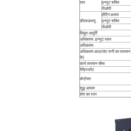
ताप
इनपुट शक्ति
पीओपी
हीटिंग क्षमता
डीएचडब्ल्यू
इनपुट शक्ति
पीओपी
विद्युत आपूर्ति
अधिकतम. इनपुट पावर
अधिकतम.
अधिकतम आउटलेट पानी का तापमान 
के)
कार्य तापमान सीमा
रेफ्रिजरेंट
कंप्रेसर
शुद्ध आयाम
शोर का स्तर