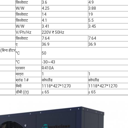
किलोवाट
3.6
4.9
W/W
4.25
3.88
किलोवाट
14
19
किलोवाट
4.1
5.5
W/W
3.41
3.45
V/Ph/Hz
220V ₹ 50Hz
किलोवाट
7.64
7.64
ए
36.9
36.9
(बिना हीटर
°C
50
°C
-30~43
प्रकार
R410A
मात्रा
1
1
ब्रांड 1#
कोपलैंड
कोपलैंड
मिमी
1118*427*1270
1118*427*1270
डीबी ((ए)
≤ 65
≤ 65