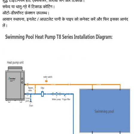
शुद्ध टाइटेनियम हीट एक्सचेंजर, विरोधी जंग और टिकाऊ।
सफेद या धातु-ग्रे में टिकाऊ कोटिंग।
ऑटो-डीफ़्रॉस्ट फ़ंक्शन उपलब्ध।
आसान स्थापना, इनलेट / आउटलेट पानी के पाइप को कनेक्ट करें और फिर इसका आनंद
लें।