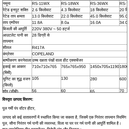
नमूना
RS-11WX
RS-18WX
RS-36WX
RS-
रेटेड इनपुट शक्ति
2.6 किलोवाट
4.3 किलोवाट
18 किलोवाट
20 कि
रेटेड ताप क्षमता
13.0 किलोवाट
22.0 किलोवाट
45.0 किलोवाट
95.0 
ताप एम्पीयर
11.8A
8.0a
16.0A
34.0
बिजली की आपूर्ति
220V 380V ~ 50 हर्ट्ज
आउटलेट पानी का
28 डिग्री से
तापमान
शीतल
R417A
कंप्रेसर
COPELAND
बाष्पीकरण करनेवाला
उच्च दक्षता पंखों वाला हीट एक्सचेंजर
इकाई का आकार
710x710x765
765x765x950
1450x705x1190
1800
(मिमी)
105
130
यूनिट का शुद्ध वजन
280
600
(किलो)
56
60
70
शोर (डीबी)
65
पानी का कनेक्शन
DN50
DN50
DN50
DN5
विस्तृत उत्पाद विवरण:
पूल गर्मी पंप वॉटर हीटर,
उत्पाद को कई वातावरणों में स्थापित किया जा सकता है, जिसमें एक निरंतर तापमान स्विमिंग
पूल, सौना निरंतर गर्म पानी की व्यवस्था, विला या घर पर गर्म पानी की आपूर्ति शामिल है।