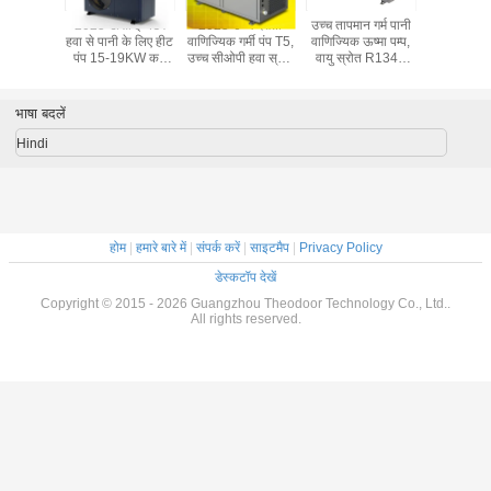
पानी और फर्श
2025 डीसी इन्वर्टर
2025 उच्च दक्षता
उच्च तापमान गर्म पानी
ईवीआई वाणिज
जा बचत इकाई
हवा से पानी के लिए हीट
वाणिज्यिक गर्मी पंप T5,
वाणिज्यिक ऊष्मा पम्प,
पंप
025 ईवीआई
पंप 15-19KW कम
उच्च सीओपी हवा स्रोत
वायु स्रोत R134A
 पंप
तापमान DWH गर्म
पानी हीटर
ऊष्मा पम्प
पानी/फ्लोर हीटिंग के
लिए
भाषा बदलें
Hindi
होम
|
हमारे बारे में
|
संपर्क करें
|
साइटमैप
|
Privacy Policy
डेस्कटॉप देखें
Copyright © 2015 - 2026 Guangzhou Theodoor Technology Co., Ltd..
All rights reserved.