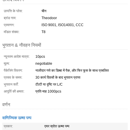
उत्पत्ति के प्लेस:
चीन
ब्रांड नाम:
Theodoor
प्रमाणन:
ISO 9001, ISO14001, CCC
मॉडल संख्या:
T8
भुगतान & नौवहन नियमों
न्यूनतम आदेश मात्रा:
10pcs
मूल्य:
negotiable
पैकेजिंग विवरण:
नालीदार गत्ते का डिब्बा में पैक, और फिर फूस के साथ प्रबलित
प्रसव के समय:
30 कार्य दिवसों के बाद भुगतान प्राप्त
भुगतान शर्तें:
टी/टी या दृष्टि पर L/C
आपूर्ति की क्षमता:
प्रति माह 1000pcs
वर्णन
वाणिज्यिक ऊष्मा पम्प
प्रकार:
एयर स्रोत ऊष्मा पम्प